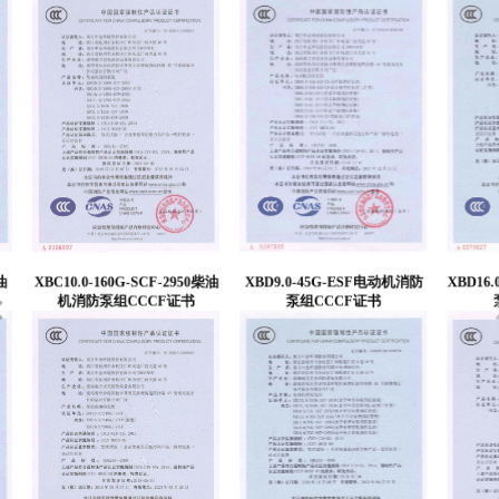
950柴油
XBD9.0-45G-ESF电动机消防
XBD16.0-200GJ-VTP深井消防
书
泵组CCCF证书
泵组CCCF证书