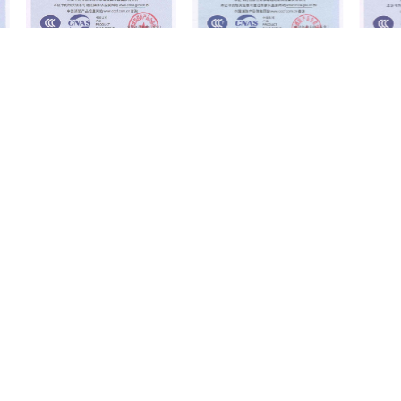
CF柴油机
XBD15.0-160G-SCF-2950水平
XBC7.0-45G-ESF柴油机消防
书
中开双吸消防泵组CCCF证书
泵组CCCF证书