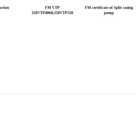
FM End suction
FM VTP
FM c
250VTP400&250VTP550